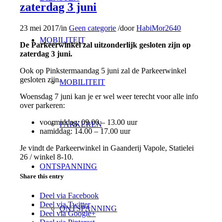
zaterdag 3 juni
23 mei 2017
/
in
Geen categorie
/
door
HabiMor2640
MOBILITEIT
De Parkeerwinkel zal uitzonderlijk gesloten zijn op
zaterdag 3 juni.
Ook op Pinkstermaandag 5 juni zal de Parkeerwinkel
gesloten zijn.
MOBILITEIT
Woensdag 7 juni kan je er wel weer terecht voor alle info
over parkeren:
voormiddag: 09.00 – 13.00 uur
PARKEREN
namiddag: 14.00 – 17.00 uur
Je vindt de Parkeerwinkel in Gaanderij Vapole, Statielei
26 / winkel 8-10.
ONTSPANNING
Share this entry
Deel via Facebook
Deel via Twitter
ONTSPANNING
Deel via Google+