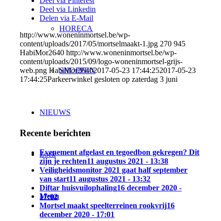
Deel via Pinterest
Deel via Linkedin
Delen via E-Mail
HORECA
http://www.woneninmortsel.be/wp-
content/uploads/2017/05/mortselmaakt-1.jpg
270
945
HabiMor2640
http://www.woneninmortsel.be/wp-
content/uploads/2015/09/logo-woneninmortsel-grijs-
SHOPPEN
web.png
HabiMor2640
2017-05-23 17:44:25
2017-05-23
17:44:25
Parkeerwinkel gesloten op zaterdag 3 juni
NIEUWS
Recente berichten
Evenement afgelast en tegoedbon gekregen? Dit
Zoek
zijn je rechten
11 augustus 2021 - 13:38
Veiligheidsmonitor 2021 gaat half september
van start
11 augustus 2021 - 13:32
Diftar huisvuilophaling
16 december 2020 -
Menu
17:02
Mortsel maakt speelterreinen rookvrij
16
december 2020 - 17:01